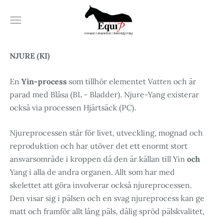
NJURE (KI)
En
Yin-process
som tillhör elementet
Vatten
och är
parad med Blåsa (BL - Bladder). Njure-Yang existerar
också via processen Hjärtsäck (PC).
Njureprocessen står för livet, utveckling, mognad och
reproduktion och har utöver det ett enormt stort
ansvarsområde i kroppen då den är källan till Yin
och
Yang i alla de andra organen. Allt som har med
skelettet att göra involverar också njureprocessen.
Den visar sig i pälsen och en svag njureprocess kan ge
matt och framför allt lång päls, dålig spröd pälskvalitet,